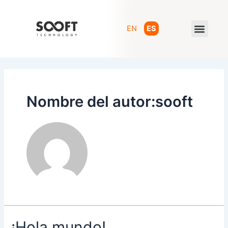
Ir
al
Men
contenido
EN
ES
Nombre del autor:sooft
¡Hola mundo!