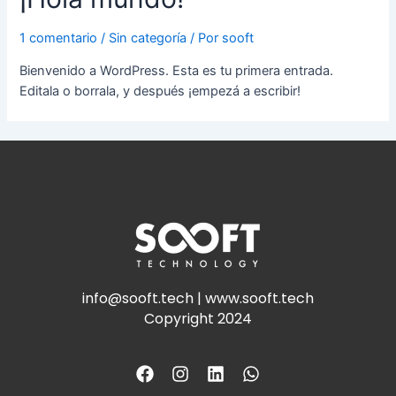
1 comentario
/
Sin categoría
/ Por
sooft
Bienvenido a WordPress. Esta es tu primera entrada.
Editala o borrala, y después ¡empezá a escribir!
info@sooft.tech | www.sooft.tech
Copyright 2024
F
I
L
W
a
n
i
h